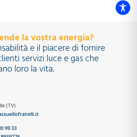
ende la vostra energia?
abilità e il piacere di fornire
clienti servizi luce e gas che
no loro la vita.
le (TV)
suellofratelli.it
80 99 33
8 8939776