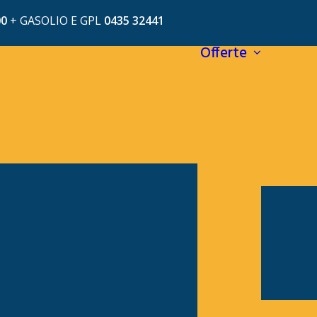
00
+
GASOLIO E GPL
0435 32441
Offerte
AS
OFFE
À ENERGETICA
OFFE
I