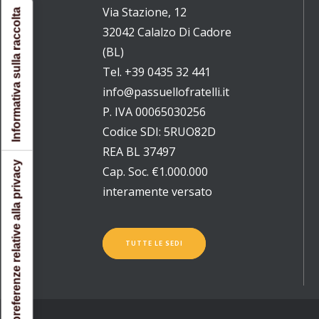
Via Stazione, 12
Informativa sulla raccolta
32042 Calalzo Di Cadore
(BL)
Tel. +39 0435 32 441
info@passuellofratelli.it
P. IVA 00065030256
Codice SDI: 5RUO82D
REA BL 37497
Le tue preferenze relative alla privacy
Cap. Soc. €1.000.000
interamente versato
TUTTE LE SEDI