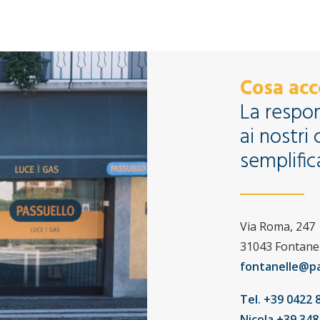
Cosa acc
La respons
ai nostri 
semplifica
Via Roma, 247
31043 Fontanel
fontanelle@pas
Tel. +39 0422 
Nicola +39 34