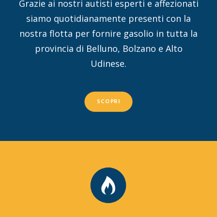
Grazie ai nostri autisti esperti e affezionati
siamo quotidianamente presenti con la
nostra flotta per fornire gasolio in tutta la
provincia di Belluno, Bolzano e Alto
Udinese.
SCOPRI